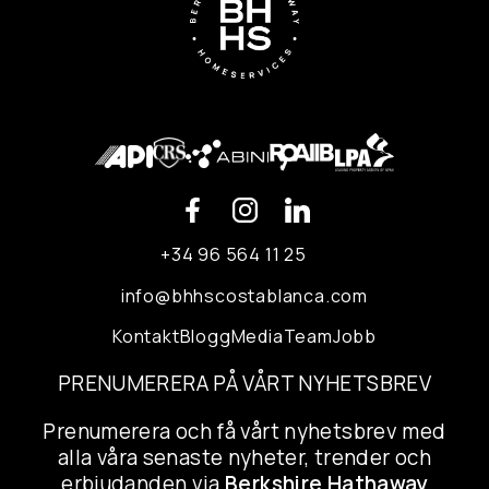
+34 96 564 11 25
info@bhhscostablanca.com
Kontakt
Blogg
Media
Team
Jobb
PRENUMERERA PÅ VÅRT NYHETSBREV
Prenumerera och få vårt nyhetsbrev med
alla våra senaste nyheter, trender och
erbjudanden via
Berkshire Hathaway