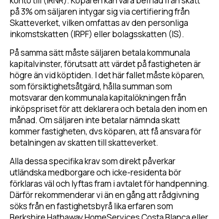
konto till (IRNR). Köparen kan vara befriad från skatt
på 3% om säljaren intygar sig via certifiering från
Skatteverket, vilken omfattas av den personliga
inkomstskatten (IRPF) eller bolagsskatten (IS).
På samma sätt måste säljaren betala kommunala
kapitalvinster, förutsatt att värdet på fastigheten är
högre än vid köptiden. I det här fallet måste köparen,
som försiktighetsåtgärd, hålla summan som
motsvarar den kommunala kapitalökningen från
inköpspriset för att deklarera och betala den inom en
månad. Om säljaren inte betalar nämnda skatt
kommer fastigheten, dvs köparen, att få ansvara för
betalningen av skatten till skatteverket.
Alla dessa specifika krav som direkt påverkar
utländska medborgare och icke-residenta bör
förklaras väl och lyftas fram i avtalet för handpenning.
Därför rekommenderar vi än en gång att rådgivning
söks från en fastighetsbyrå lika erfaren som
Berkshire Hathaway HomeServices Costa Blanca eller