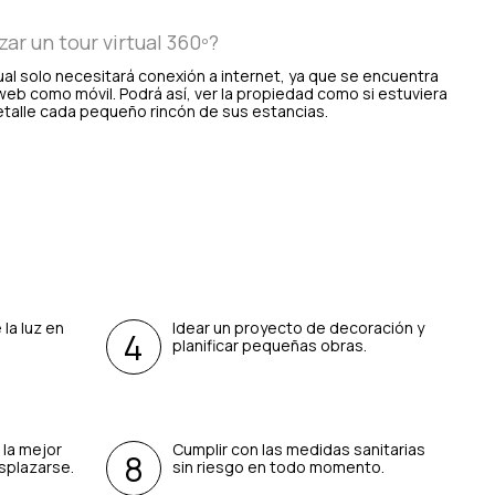
ar un tour virtual 360º?
tual solo necesitará conexión a internet, ya que se encuentra
web como móvil. Podrá así, ver la propiedad como si estuviera
detalle cada pequeño rincón de sus estancias.
 la luz en
Idear un proyecto de decoración y
.
planificar pequeñas obras.
 la mejor
Cumplir con las medidas sanitarias
splazarse.
sin riesgo en todo momento.