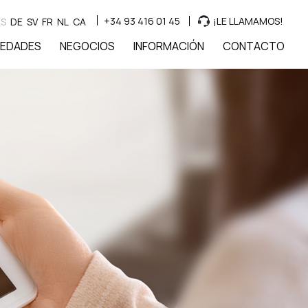
+34 93 416 01 45
¡LE LLAMAMOS!
ES
DE
SV
FR
NL
CA
IEDADES
NEGOCIOS
INFORMACIÓN
CONTACTO