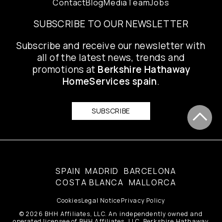
Contact
Blog
Media
Team
Jobs
SUBSCRIBE TO OUR NEWSLETTER
Subscribe and receive our newsletter with
all of the latest news, trends and
promotions at
Berkshire Hathaway
HomeServices spain
.
SUBSCRIBE
SPAIN
MADRID
BARCELONA
COSTA BLANCA
MALLORCA
Cookies
Legal Notice
Privacy Policy
© 2026 BHH Affiliates, LLC. An independently owned and
operated licensee of BHH Affiliates, LLC. Berkshire Hathaway