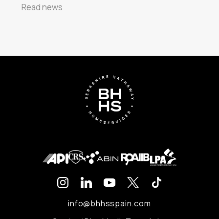
Read news
info@bhhsspain.com