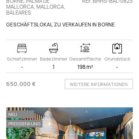
BORNE, PALMA DE
REF. BHHS-BAL-0823
MALLORCA, MALLORCA,
BALEARES
GESCHÄFTSLOKAL ZU VERKAUFEN IN BORNE
Schlafzimmer
Badezimmer
Gesamtfläche
Grundstück
-
1
198 m²
-
650.000 €
WEITERE INFORMATIONEN
NEU
PREISSENKUNG