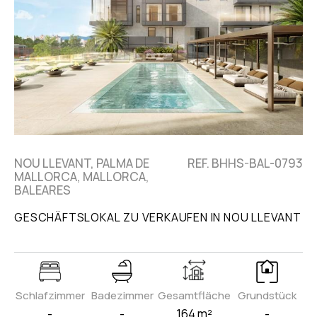
NOU LLEVANT, PALMA DE
REF. BHHS-BAL-0793
MALLORCA, MALLORCA,
BALEARES
GESCHÄFTSLOKAL ZU VERKAUFEN IN NOU LLEVANT
Schlafzimmer
Badezimmer
Gesamtfläche
Grundstück
-
-
164 m²
-