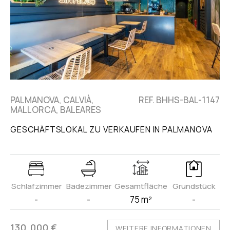
PALMANOVA, CALVIÀ,
REF. BHHS-BAL-1147
MALLORCA, BALEARES
GESCHÄFTSLOKAL ZU VERKAUFEN IN PALMANOVA
Schlafzimmer
Badezimmer
Gesamtfläche
Grundstück
-
-
75 m²
-
130.000 €
WEITERE INFORMATIONEN