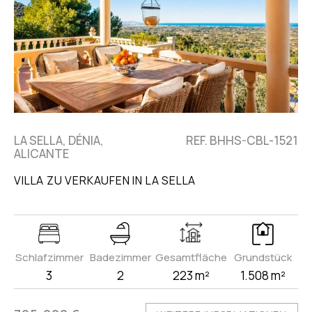
LA SELLA, DÉNIA,
REF. BHHS-CBL-1521
ALICANTE
VILLA ZU VERKAUFEN IN LA SELLA
Schlafzimmer
Badezimmer
Gesamtfläche
Grundstück
3
2
223 m²
1.508 m²