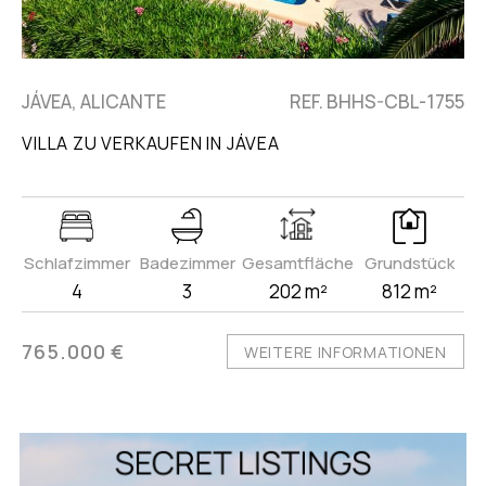
JÁVEA, ALICANTE
REF. BHHS-CBL-1755
VILLA ZU VERKAUFEN IN JÁVEA
Schlafzimmer
Badezimmer
Gesamtfläche
Grundstück
4
3
202 m²
812 m²
765.000 €
WEITERE INFORMATIONEN