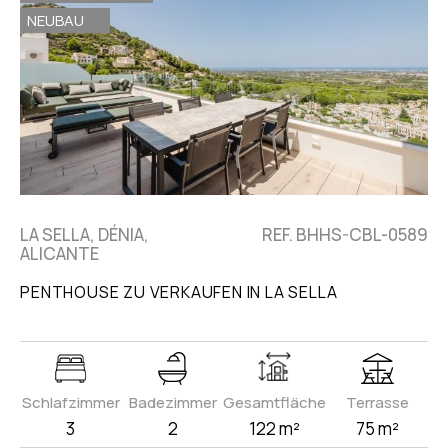
NEUBAU
LA SELLA, DÉNIA,
REF. BHHS-CBL-0589
ALICANTE
PENTHOUSE ZU VERKAUFEN IN LA SELLA
Schlafzimmer
Badezimmer
Gesamtfläche
Terrasse
3
2
122 m²
75 m²