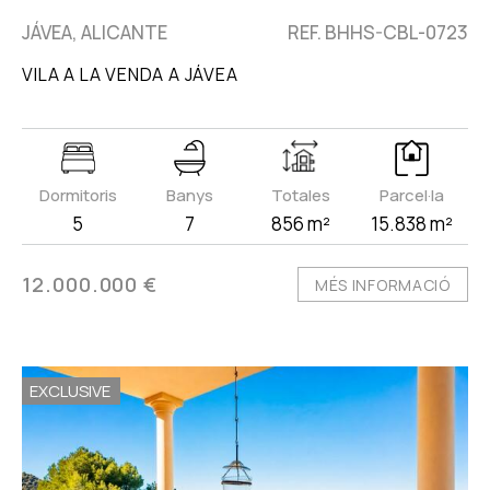
JÁVEA, ALICANTE
REF. BHHS-CBL-0723
VILA A LA VENDA A JÁVEA
Dormitoris
Banys
Totales
Parcel·la
5
7
856 m²
15.838 m²
12.000.000 €
MÉS INFORMACIÓ
EXCLUSIVE