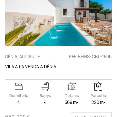
DÉNIA, ALICANTE
REF. BHHS-CBL-1506
VILA A LA VENDA A DÉNIA
Dormitoris
Banys
Totales
Parcel·la
4
4
369 m²
220 m²
660.000 €
MÉS INFORMACIÓ