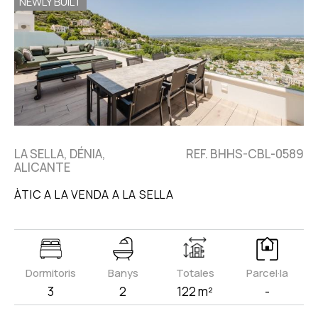
NEWLY BUILT
LA SELLA, DÉNIA,
REF. BHHS-CBL-0589
ALICANTE
ÀTIC A LA VENDA A LA SELLA
Dormitoris
Banys
Totales
Parcel·la
3
2
122 m²
-