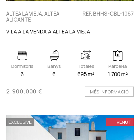
ALTEA LA VIEJA, ALTEA,
REF. BHHS-CBL-1067
ALICANTE
VILA A LA VENDA A ALTEA LA VIEJA
Dormitoris
Banys
Totales
Parcel·la
6
6
695 m²
1.700 m²
2.900.000 €
MÉS INFORMACIÓ
EXCLUSIVE
VENUT