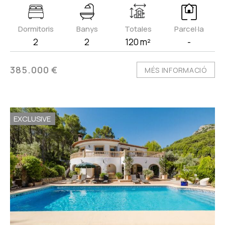
Dormitoris
Banys
Totales
Parcel·la
2
2
120 m²
-
385.000 €
MÉS INFORMACIÓ
EXCLUSIVE