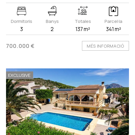
Dormitoris
Banys
Totales
Parcel·la
3
2
137 m²
341 m²
700.000 €
MÉS INFORMACIÓ
EXCLUSIVE