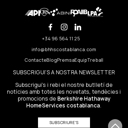
+34 96 564 11 25
info@bhhscostablanca.com
Contacte
Blog
Premsa
Equip
Treball
SUBSCRIGUI'S A NOSTRA NEWSLETTER
Subscrigui's i rebi el nostre butlletí de
notícies amb totes les novetats, tendècies i
promocions de
Berkshire Hathaway
HomeServices costablanca
.
SUBSCRIURE'S