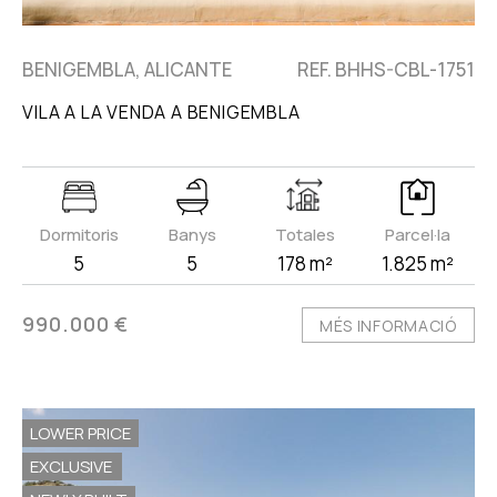
BENIGEMBLA, ALICANTE
REF. BHHS-CBL-1751
VILA A LA VENDA A BENIGEMBLA
Dormitoris
Banys
Totales
Parcel·la
5
5
178 m²
1.825 m²
990.000 €
MÉS INFORMACIÓ
LOWER PRICE
EXCLUSIVE