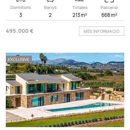
Dormitoris
Banys
Totales
Parcel·la
3
2
213 m²
668 m²
495.000 €
MÉS INFORMACIÓ
EXCLUSIVE