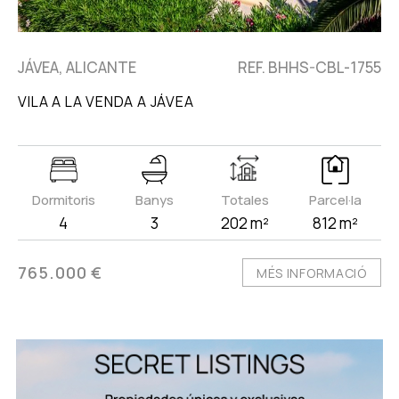
JÁVEA, ALICANTE
REF. BHHS-CBL-1755
VILA A LA VENDA A JÁVEA
Dormitoris
Banys
Totales
Parcel·la
4
3
202 m²
812 m²
765.000 €
MÉS INFORMACIÓ