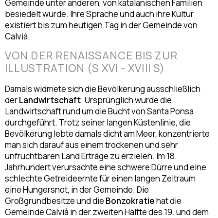
Gemeinde unter anderen, von katalanischen Familien
besiedelt wurde. Ihre Sprache und auch ihre Kultur
existiert bis zum heutigen Tag in der Gemeinde von
Calviá.
VON DER RENAISSANCE BIS ZUR
ILLUSTRATION (S XVI - XVIII S)
Damals widmete sich die Bevölkerung ausschließlich
der
Landwirtschaft
. Ursprünglich wurde die
Landwirtschaft rund um die Bucht von Santa Ponsa
durchgeführt. Trotz seiner langen Küstenlinie, die
Bevölkerung lebte damals dicht am Meer, konzentrierte
man sich darauf aus einem trockenen und sehr
unfruchtbaren Land Erträge zu erzielen. Im 18.
Jahrhundert verursachte eine schwere Dürre und eine
schlechte Getreideernte für einen langen Zeitraum
eine Hungersnot, in der Gemeinde. Die
Großgrundbesitze und die
Bonzokratie
hat die
Gemeinde Calvià in der zweiten Hälfte des 19. und dem