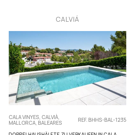
CALVIÁ
CALA VINYES, CALVIÀ,
REF. BHHS-BAL-1235
MALLORCA, BALEARES
DOPPELHAUSHÄLFTE ZU VERKAUFEN IN CALA