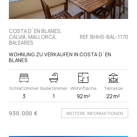
COSTA D´EN BLANES,
CALVIÀ, MALLORCA,
REF. BHHS-BAL-1170
BALEARES
WOHNUNG ZU VERKAUFEN IN COSTA D´EN
BLANES
Schlafzimmer
Badezimmer
Wohnfläche
Terrasse
3
1
92 m²
22 m²
930.000 €
WEITERE INFORMATIONEN