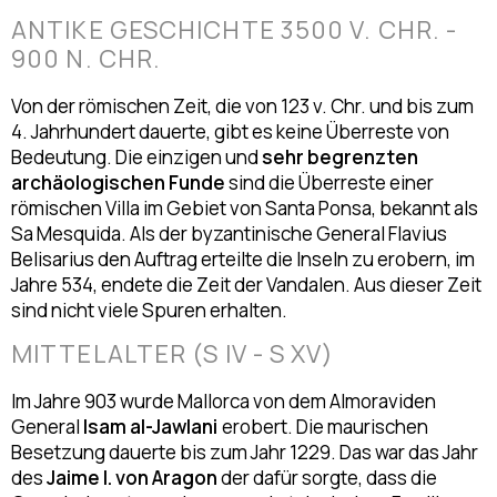
ANTIKE GESCHICHTE 3500 V. CHR. -
900 N. CHR.
Von der römischen Zeit, die von 123 v. Chr. und bis zum
4. Jahrhundert dauerte, gibt es keine Überreste von
Bedeutung. Die einzigen und
sehr begrenzten
archäologischen Funde
sind die Überreste einer
römischen Villa im Gebiet von Santa Ponsa, bekannt als
Sa Mesquida. Als der byzantinische General Flavius
Belisarius den Auftrag erteilte die Inseln zu erobern, im
Jahre 534, endete die Zeit der Vandalen. Aus dieser Zeit
sind nicht viele Spuren erhalten.
MITTELALTER (S IV - S XV)
Im Jahre 903 wurde Mallorca von dem Almoraviden
General
Isam al-Jawlani
erobert. Die maurischen
Besetzung dauerte bis zum Jahr 1229. Das war das Jahr
des
Jaime I. von Aragon
der dafür sorgte, dass die