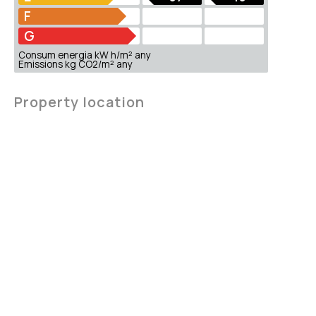
F
G
Consum energia kW h/m² any
Emissions kg CO2/m² any
Property location