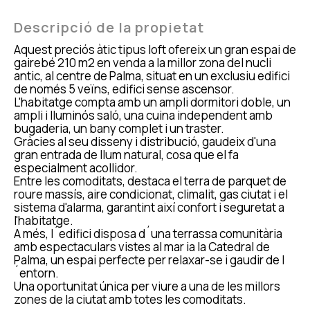
Descripció de la propietat
Aquest preciós àtic tipus loft ofereix un gran espai de
gairebé 210 m2 en venda a la millor zona del nucli
antic, al centre de Palma, situat en un exclusiu edifici
de només 5 veïns, edifici sense ascensor.
L'habitatge compta amb un ampli dormitori doble, un
ampli i lluminós saló, una cuina independent amb
bugaderia, un bany complet i un traster.
Gràcies al seu disseny i distribució, gaudeix d'una
gran entrada de llum natural, cosa que el fa
especialment acollidor.
Entre les comoditats, destaca el terra de parquet de
roure massís, aire condicionat, climalit, gas ciutat i el
sistema d'alarma, garantint així confort i seguretat a
l'habitatge.
A més, l´edifici disposa d´una terrassa comunitària
amb espectaculars vistes al mar ia la Catedral de
Palma, un espai perfecte per relaxar-se i gaudir de l
´entorn.
Una oportunitat única per viure a una de les millors
zones de la ciutat amb totes les comoditats.