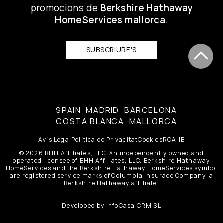
promocions de
Berkshire Hathaway
HomeServices mallorca
.
SUBSCRIURE'S
SPAIN
MADRID
BARCELONA
COSTA BLANCA
MALLORCA
Avís Legal
Política de Privacitat
Cookies
ROAIIB
© 2026 BHH Affiliates, LLC. An independently owned and
operated licensee of BHH Affiliates, LLC. Berkshire Hathaway
HomeServices and the Berkshire Hathaway HomeServices symbol
are registered service marks of Columbia Insurace Company, a
Berkshire Hathaway affiliate.
Developed by
InfoCasa CRM SL