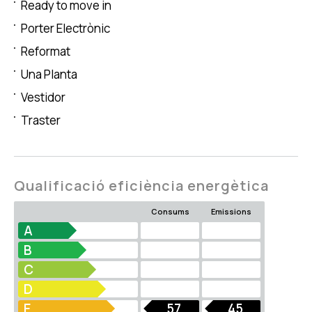
Ready to move in
Porter Electrònic
Reformat
Una Planta
Vestidor
Traster
Qualificació eficiència energètica
Consums
Emissions
A
B
C
D
E
57
45