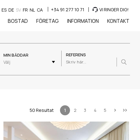
+34 91 277 10 71
VI RINGER DIG!
ES
DE
SV
FR
NL
CA
BOSTAD
FÖRETAG
INFORMATION
KONTAKT
REFERENS
MIN BÄDDAR
Välj
50 Resultat
1
2
3
4
5