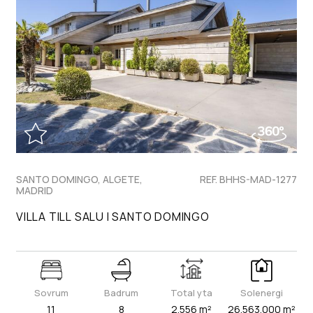
SANTO DOMINGO, ALGETE,
REF. BHHS-MAD-1277
MADRID
VILLA TILL SALU I SANTO DOMINGO
Sovrum
Badrum
Total yta
Solenergi
11
8
2.556 m²
26.563.000 m²