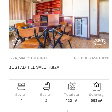
IBIZA, MADRID, MADRID
REF. BHHS-MAD-1058
BOSTAD TILL SALU I IBIZA
Sovrum
Badrum
Total yta
Solenergi
4
2
122 m²
693 m²