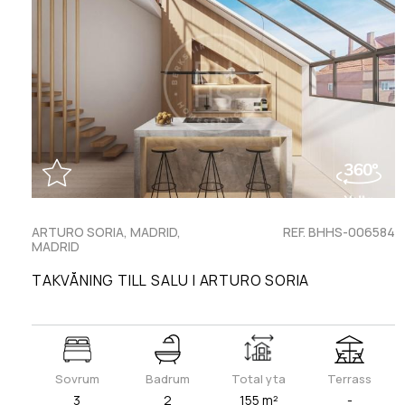
ARTURO SORIA, MADRID,
REF. BHHS-006584
MADRID
TAKVÅNING TILL SALU I ARTURO SORIA
Sovrum
Badrum
Total yta
Terrass
3
2
155 m²
-