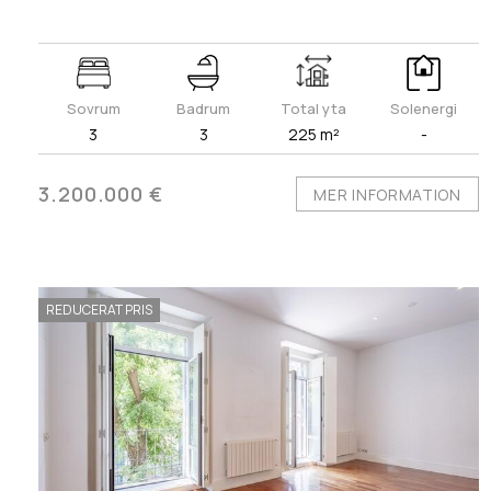
Sovrum
Badrum
Total yta
Solenergi
3
3
225 m²
-
3.200.000 €
MER INFORMATION
REDUCERAT PRIS