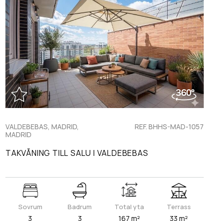
VALDEBEBAS, MADRID,
REF. BHHS-MAD-1057
MADRID
TAKVÅNING TILL SALU I VALDEBEBAS
Sovrum
Badrum
Total yta
Terrass
3
3
167 m²
33 m²