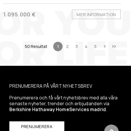
1.095.000 €
MER INFORMATION
50 Resultat
1
2
3
4
5
PRENUMERERA PÅ VÅRT NYHETSBREV
Prenumerera och få vårt nyhetsbrev med alla våra
senaste nyheter, trender och erbjudanden via
Berkshire Hathaway HomeServices madrid
.
PRENUMERERA