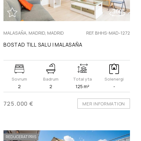
MALASAÑA, MADRID, MADRID
REF. BHHS-MAD-1272
BOSTAD TILL SALU I MALASAÑA
Sovrum
Badrum
Total yta
Solenergi
2
2
125 m²
-
725.000 €
MER INFORMATION
REDUCERAT PRIS