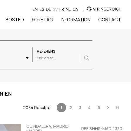
VI RINGER DIG!
EN
ES
DE
SV
FR
NL
CA
BOSTED
FÖRETAG
INFORMATION
CONTACT
REFERENS
NIEN
2034 Resultat
1
2
3
4
5
GUINDALERA, MADRID,
REF. BHHS-MAD-1330
MADRID