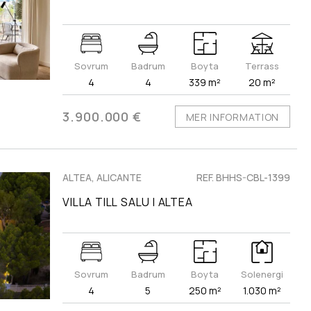
Sovrum
Badrum
Boyta
Terrass
4
4
339 m²
20 m²
3.900.000 €
MER INFORMATION
ALTEA, ALICANTE
REF. BHHS-CBL-1399
VILLA TILL SALU I ALTEA
Sovrum
Badrum
Boyta
Solenergi
4
5
250 m²
1.030 m²