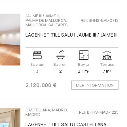
JAUME III / JAIME III,
PALMA DE MALLORCA,
REF. BHHS-BAL-0712
MALLORCA, BALEARES
LÄGENHET TILL SALU I JAUME III / JAIME III
Sovrum
Badrum
Boyta
Terrass
3
2
211 m²
7 m²
2.120.000 €
MER INFORMATION
CASTELLANA, MADRID,
REF. BHHS-MAD-1225
MADRID
LÄGENHET TILL SALU I CASTELLANA