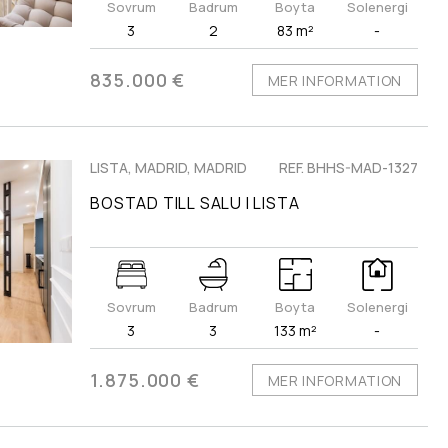
Sovrum
Badrum
Boyta
Solenergi
3
2
83 m²
-
835.000 €
MER INFORMATION
LISTA, MADRID, MADRID
REF. BHHS-MAD-1327
BOSTAD TILL SALU I LISTA
Sovrum
Badrum
Boyta
Solenergi
3
3
133 m²
-
1.875.000 €
MER INFORMATION