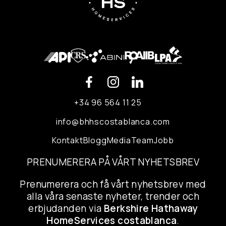
+34 96 564 11 25
info@bhhscostablanca.com
Kontakt
Blogg
Media
Team
Jobb
PRENUMERERA PÅ VÅRT NYHETSBREV
Prenumerera och få vårt nyhetsbrev med
alla våra senaste nyheter, trender och
erbjudanden via
Berkshire Hathaway
HomeServices costablanca
.