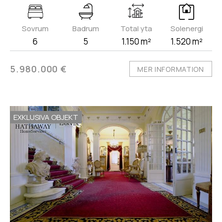
Sovrum
Badrum
Total yta
Solenergi
6
5
1.150 m²
1.520 m²
5.980.000 €
MER INFORMATION
EXKLUSIVA OBJEKT