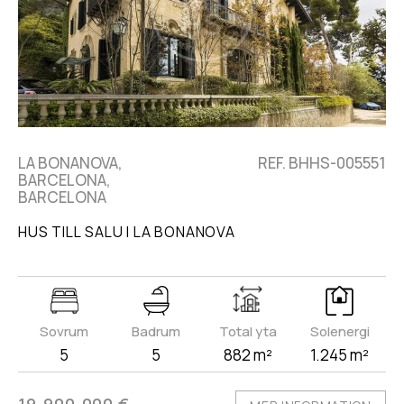
LA BONANOVA,
REF. BHHS-005551
BARCELONA,
BARCELONA
HUS TILL SALU I LA BONANOVA
Sovrum
Badrum
Total yta
Solenergi
5
5
882 m²
1.245 m²