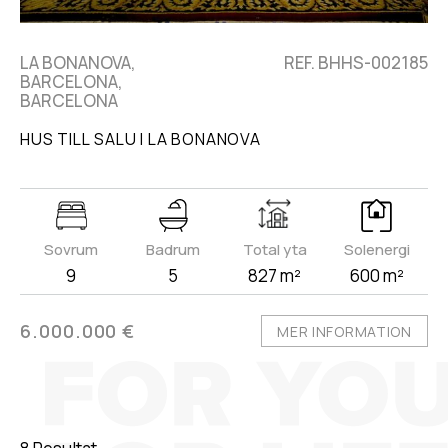
LA BONANOVA,
REF. BHHS-002185
BARCELONA,
BARCELONA
HUS TILL SALU I LA BONANOVA
Sovrum
Badrum
Total yta
Solenergi
9
5
827 m²
600 m²
6.000.000 €
MER INFORMATION