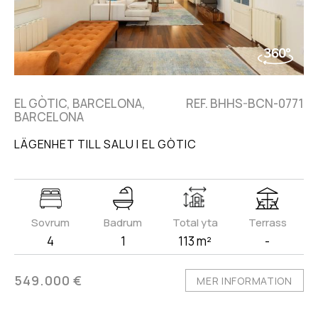
EL GÒTIC, BARCELONA,
REF. BHHS-BCN-0771
BARCELONA
LÄGENHET TILL SALU I EL GÒTIC
Sovrum
Badrum
Total yta
Terrass
4
1
113 m²
-
549.000 €
MER INFORMATION