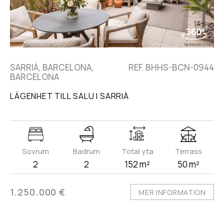
SARRIÀ, BARCELONA,
REF. BHHS-BCN-0944
BARCELONA
LÄGENHET TILL SALU I SARRIÀ
Sovrum
Badrum
Total yta
Terrass
2
2
152 m²
50 m²
1.250.000 €
MER INFORMATION