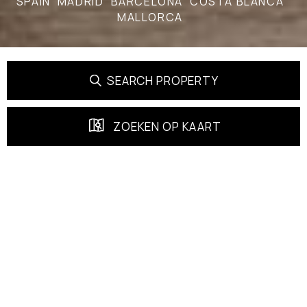
SPAIN
MADRID
BARCELONA
COSTA BLANCA
MALLORCA
SEARCH PROPERTY
ZOEKEN OP KAART
FEATURED PROPERTIES