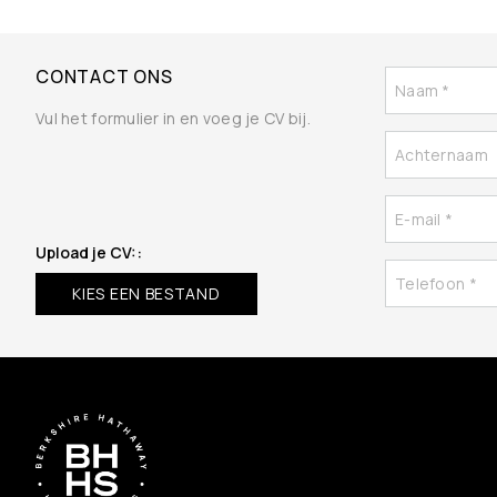
CONTACT ONS
Vul het formulier in en voeg je CV bij.
Upload je CV::
KIES EEN BESTAND