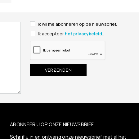
Ik wil me abonneren op de nieuwsbrief.
Ik accepteer
het privacybeleid.
.
ABONNEER U OP ONZE NIEUWSBRIEF
Schrijf u in en ontvang onze nieuwsbrief met al het