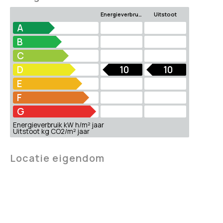
Energieverbruik
Uitstoot
A
B
C
D
10
10
E
F
G
Energieverbruik kW h/m² jaar
Uitstoot kg CO2/m² jaar
Locatie eigendom