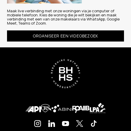
Maak live verbinding met onze woningen via je computer of
mobiele telefoon. Kies de woning die je wilt bekijken en maak
verbinding met een van onze makelaars via WhatsApp, Google
Meet, Teams of Zoom.
ORGANISEER EEN VIDEOBEZOEK