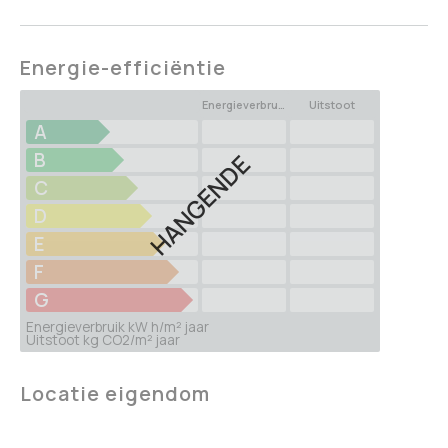
Energie-efficiëntie
Energieverbruik
Uitstoot
A
B
HANGENDE
C
D
E
F
G
Energieverbruik kW h/m² jaar
Uitstoot kg CO2/m² jaar
Locatie eigendom