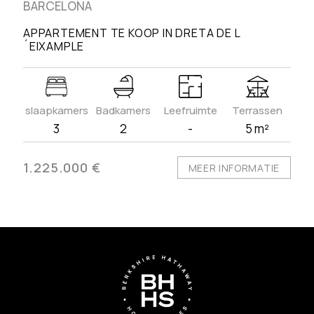
BARCELONA
APPARTEMENT TE KOOP IN DRETA DE L
´EIXAMPLE
slaapkamers
Badkamers
Leefruimte
Terrassen
3
2
-
5 m²
1.225.000 €
MEER INFORMATIE