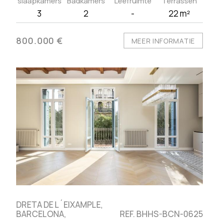
slaapkamers
Badkamers
Leefruimte
Terrassen
3
2
-
22 m²
800.000 €
MEER INFORMATIE
DRETA DE L´EIXAMPLE,
BARCELONA,
REF. BHHS-BCN-0625