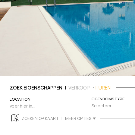
|
ZOEK EIGENSCHAPPEN
VERKOOP
HUREN
EIGENDOMSTYPE
LOCATION
Selecteer
|
ZOEKEN OP KAART
MEER OPTIES