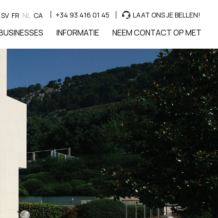
+34 93 416 01 45
LAAT ONS JE BELLEN!
SV
FR
NL
CA
BUSINESSES
INFORMATIE
NEEM CONTACT OP MET