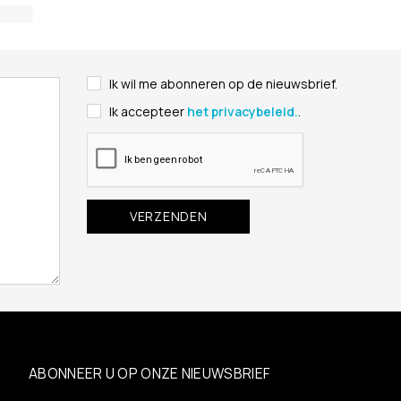
Ik wil me abonneren op de nieuwsbrief.
Ik accepteer
het privacybeleid.
.
ABONNEER U OP ONZE NIEUWSBRIEF