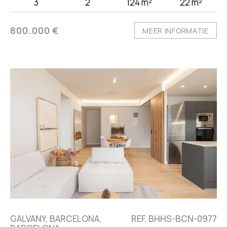
3
2
124 m²
22 m²
800.000 €
MEER INFORMATIE
GALVANY, BARCELONA,
REF. BHHS-BCN-0977