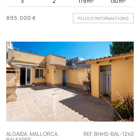
3
2
179 m²
130 m²
895.000 €
PLUS D'INFORMATIONS
ALGAIDA, MALLORCA,
REF. BHHS-BAL-1240
BALEARES