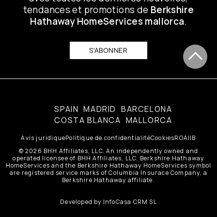
tendances et promotions de
Berkshire
Hathaway HomeServices mallorca
.
S'ABONNER
SPAIN
MADRID
BARCELONA
COSTA BLANCA
MALLORCA
Avis juridique
Politique de confidentialité
Cookies
ROAIIB
© 2026 BHH Affiliates, LLC. An independently owned and
operated licensee of BHH Affiliates, LLC. Berkshire Hathaway
HomeServices and the Berkshire Hathaway HomeServices symbol
are registered service marks of Columbia Insurace Company, a
Berkshire Hathaway affiliate.
Developed by
InfoCasa CRM SL