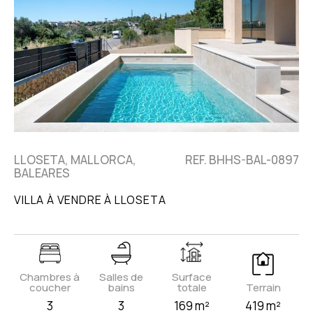
LLOSETA, MALLORCA,
REF. BHHS-BAL-0897
BALEARES
VILLA À VENDRE À LLOSETA
Chambres à
Salles de
Surface
coucher
bains
totale
Terrain
3
3
169 m²
419 m²