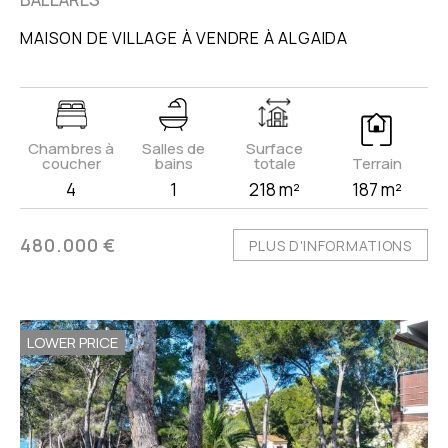
MAISON DE VILLAGE À VENDRE À ALGAIDA
Chambres à
Salles de
Surface
coucher
bains
totale
Terrain
4
1
218 m²
187 m²
480.000 €
PLUS D'INFORMATIONS
LOWER PRICE