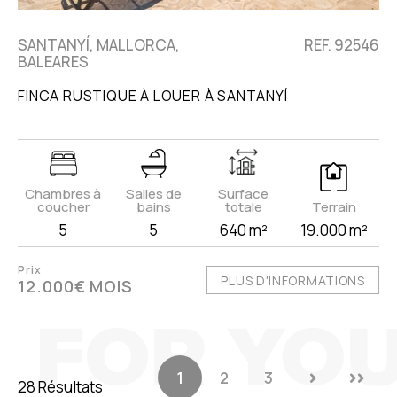
SANTANYÍ, MALLORCA,
REF. 92546
BALEARES
FINCA RUSTIQUE À LOUER À SANTANYÍ
Chambres à
Salles de
Surface
coucher
bains
totale
Terrain
5
5
640 m²
19.000 m²
Prix
PLUS D'INFORMATIONS
12.000€ MOIS
1
2
3
28 Résultats