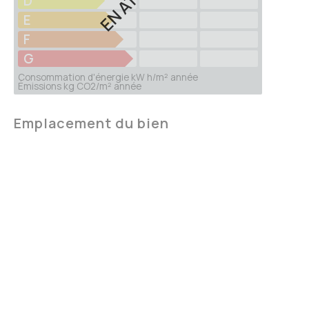
D
E
F
G
Consommation d'énergie kW h/m² année
Émissions kg CO2/m² année
Emplacement du bien