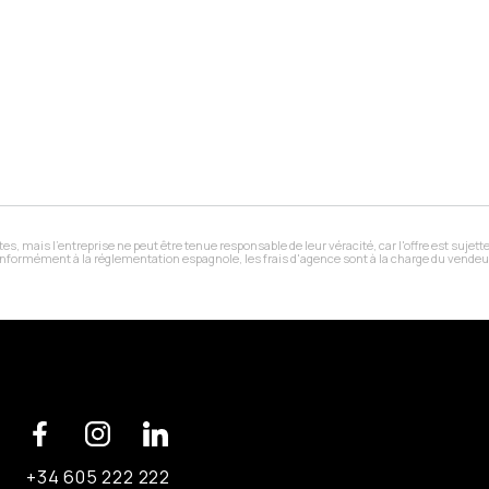
, mais l'entreprise ne peut être tenue responsable de leur véracité, car l'offre est sujette
nformément à la réglementation espagnole, les frais d'agence sont à la charge du vendeu
+34 605 222 222