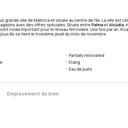
us grande ville de Mallorca et située au centre de l'île. La ville est c
agasins avec des offres spéciales. Située entre
Palma
et
Alcúdia
, 
oint nodal important pour le réseau ferroviaire. Une fois par an, Inca
 Dijous Bo se tient le troisième jeudi du mois de novembre.
Partially renovated
ue
Etang
Eau de puits
Emplacement du bien