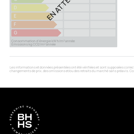
EN ATTENTE
D
E
F
G
Consommation d'énergie kW h/m² année
Émissions kg CO2/m² année
Les informations et données présentées ont été vérifiées et sont supposées correctes
changements de prix, des omissions et/ou des retraits du marché sans préavis. Co