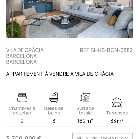
VILA DE GRÀCIA,
REF. BHHS-BCN-0882
BARCELONA,
BARCELONA
APPARTEMENT À VENDRE À VILA DE GRÀCIA
Chambres à
Salles de
Surface
coucher
bains
totale
Terrasses
2
3
162 m²
33 m²
3.700.000 €
PLUS D'INFORMATIONS