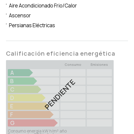
Aire Acondicionado Frio/Calor
Ascensor
Persianas Eléctricas
Calificación eficiencia energética
Consumo
Emisiones
A
PENDIENTE
B
C
D
E
F
G
Consumo energia kW h/m² año