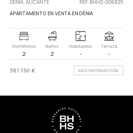
DÉNIA, ALICANTE
REF. BHHS-006825
APARTAMENTO EN VENTA EN DÉNIA
Dormitorios
Baños
Habitables
Terraza
2
2
-
-
381.150 €
MÁS INFORMACIÓN