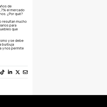
 años de
40,7% el mercado
nos. ¿Por qué?
zo resultan mucho
iarios para
nmuebles que
iasmo y se debe
a burbuja
a y nos permite