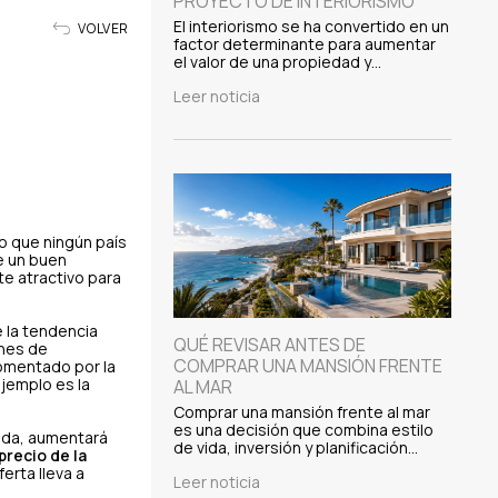
PROYECTO DE INTERIORISMO
El interiorismo se ha convertido en un
VOLVER
factor determinante para aumentar
el valor de una propiedad y…
Leer noticia
mo que ningún país
e un buen
te atractivo para
 la tendencia
QUÉ REVISAR ANTES DE
ones de
COMPRAR UNA MANSIÓN FRENTE
fomentado por la
jemplo es la
AL MAR
Comprar una mansión frente al mar
es una decisión que combina estilo
tada, aumentará
de vida, inversión y planificación…
precio de la
erta lleva a
Leer noticia