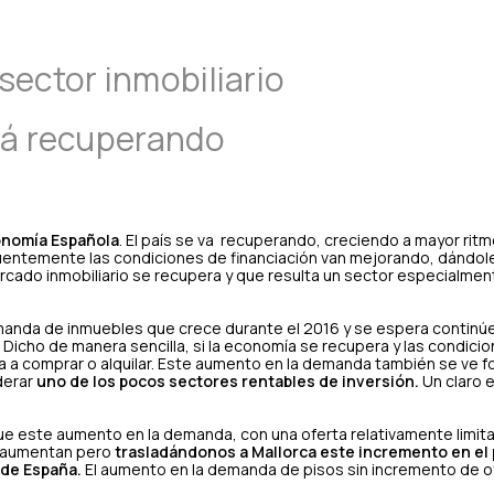
sector inmobiliario
stá recuperando
conomía Española
. El país se va recuperando, creciendo a mayor rit
entemente las condiciones de financiación van mejorando, dándol
rcado inmobiliario se recupera y que resulta un sector especialmen
anda de inmuebles que crece durante el 2016 y se espera continúe
 Dicho de manera sencilla, si la economía se recupera y las condici
 a comprar o alquilar. Este aumento en la demanda también se ve 
derar
uno de los pocos sectores rentables de inversión.
Un claro e
que este aumento en la demanda, con una oferta relativamente limi
os aumentan pero
trasladándonos a Mallorca este incremento en el 
 de España.
El aumento en la demanda de pisos sin incremento de of