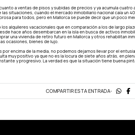
 cuanto a ventas de pisos y subidas de precios y ya acumula cuatro
e las situaciones, cuando el mercado inmobiliario nacional caía un 
olorosa para todos, pero en Mallorca se puede decir que un poco me
o los alquileres vacacionales que en comparación a los de largo pla
desde hace años desembarcan en la isla en busca de activos inmobil
r una vivienda de retiro futuro en Mallorca y otros rehabilitan i
s ocasiones, bienes de lujo.
es por encima de la media, no podemos dejarnos llevar por el entus
a muy positivo ya que no es la locura de siete años atrás, en plen
stante y progresivo. La verdad es que la situación tiene buena pint
COMPARTIR ESTA ENTRADA
-