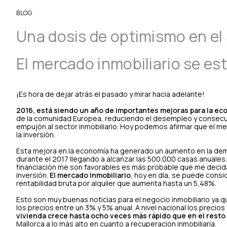
BLOG
Una dosis de optimismo en el 
El mercado inmobiliario se e
¡Es hora de dejar atrás el pasado y mirar hacia adelante!
2016, está siendo un año de importantes mejoras para la e
de la comunidad Europea, reduciendo el desempleo y consecu
empujón al sector inmobiliario. Hoy podemos afirmar que el me
la inversión.
Esta mejora en la economía ha generado un aumento en la dem
durante el 2017 llegando a alcanzar las 500.000 casas anuales.
financiación me son favorables es más probable que me decida
inversión.
El mercado inmobiliario
, hoy en día, se puede consi
rentabilidad bruta por alquiler que aumenta hasta un 5,48%.
Esto son muy buenas noticias para el negocio inmobiliario ya 
los precios entre un 3% y 5% anual. A nivel nacional los preci
vivienda crece hasta ocho veces más rápido que en el resto
Mallorca a lo más alto en cuanto a recuperación inmobiliaria.