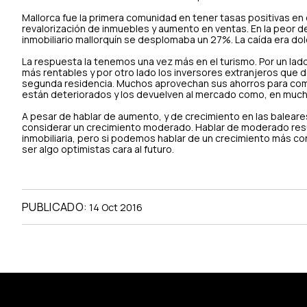
Mallorca fue la primera comunidad en tener tasas positivas en
revalorización de inmuebles y aumento en ventas. En la peor d
inmobiliario mallorquín se desplomaba un 27%. La caída era d
La respuesta la tenemos una vez más en el turismo. Por un lad
más rentables y por otro lado los inversores extranjeros que 
segunda residencia. Muchos aprovechan sus ahorros para compra
están deteriorados y los devuelven al mercado como, en mucha
A pesar de hablar de aumento, y de crecimiento en las balear
considerar un crecimiento moderado. Hablar de moderado result
inmobiliaria, pero si podemos hablar de un crecimiento más con
ser algo optimistas cara al futuro.
PUBLICADO:
14 Oct 2016