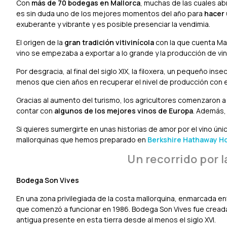
Con
más de 70 bodegas en Mallorca
, muchas de las cuales ab
es sin duda uno de los mejores momentos del año para
hacer 
exuberante y vibrante y es posible presenciar la vendimia.
El origen de la
gran tradición vitivinícola
con la que cuenta Mal
vino se empezaba a exportar a lo grande y la producción de vi
Por desgracia, al final del siglo XIX, la filoxera, un pequeño in
menos que cien años en recuperar el nivel de producción con 
Gracias al aumento del turismo, los agricultores comenzaron a c
contar con
algunos de los mejores vinos de Europa
. Además, 
Si quieres sumergirte en unas historias de amor por el vino ún
mallorquinas que hemos preparado en
Berkshire Hathaway H
Un recorrido por 
Bodega Son Vives
En una zona privilegiada de la costa mallorquina, enmarcada e
que comenzó a funcionar en 1986. Bodega Son Vives fue creada 
antigua presente en esta tierra desde al menos el siglo XVI.