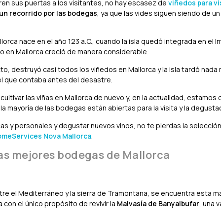
ren sus puertas a los visitantes, no hay escasez de
viñedos para vi
un recorrido por las bodegas
, ya que las vides siguen siendo de u
lorca nace en el año 123 a.C., cuando la isla quedó integrada en el 
no en Mallorca creció de manera considerable.
secto, destruyó casi todos los viñedos en Mallorca y la isla tardó nad
el que contaba antes del desastre.
ultivar las viñas en Mallorca de nuevo y, en la actualidad, estamos
la mayoría de las bodegas están abiertas para la visita y la degusta
icas y personales y degustar nuevos vinos, no te pierdas la selecci
omeServices Nova Mallorca
.
las mejores bodegas de Mallorca
ntre el Mediterráneo y la sierra de Tramontana, se encuentra esta m
con el único propósito de revivir la
Malvasía de Banyalbufar
, una 