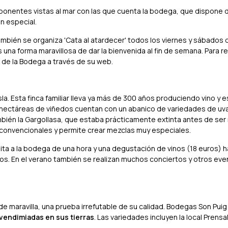
mponentes vistas al mar con las que cuenta la bodega, que dispone 
n especial.
ambién se organiza 'Cata al atardecer' todos los viernes y sábados 
a forma maravillosa de dar la bienvenida al fin de semana. Para re
de la Bodega a través de su web.
sla. Esta finca familiar lleva ya más de 300 años produciendo vino y
 hectáreas de viñedos cuentan con un abanico de variedades de uva
mbién la Gargollasa, que estaba prácticamente extinta antes de ser r
s convencionales y permite crear mezclas muy especiales.
a a la bodega de una hora y una degustación de vinos (18 euros) h
s. En el verano también se realizan muchos conciertos y otros eve
 maravilla, una prueba irrefutable de su calidad. Bodegas Son Puig
vendimiadas en sus tierras
. Las variedades incluyen la local Prensal