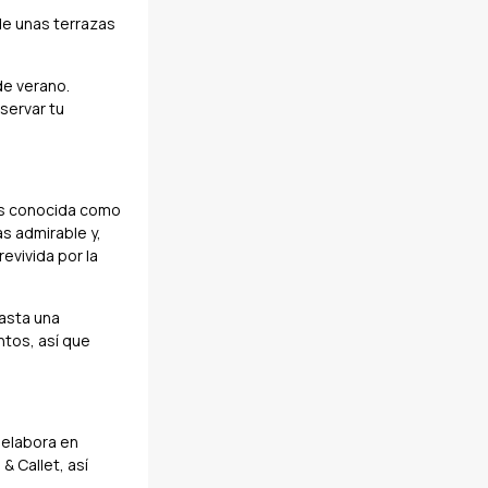
de unas terrazas
de verano.
servar tu
 es conocida como
s admirable y,
evivida por la
asta una
ntos, así que
 elabora en
 & Callet, así