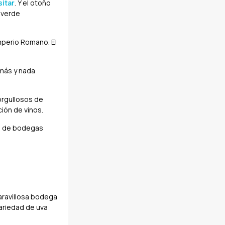
sitar
. Y el otoño
n verde
Imperio Romano. El
a más y nada
 orgullosos de
ción de vinos.
ón de bodegas
aravillosa bodega
variedad de uva