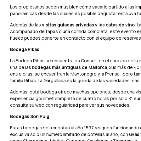
Los propietarios saben muy bien cómo sacarle partido a las i
panorámicas desde las cuales es posible degustar esta uva ta
Además de las
visitas guiadas privadas y las catas de vino
, t
Acompañado de tapas o una comida completa, este evento es un
hueco puedes ponerte en contacto con el equipo de reservas 
Bodega Ribas
La Bodega Ribas se encuentra en Consell, en el corazón de la i
una de las
bodegas más antiguas de Mallorca
. Sus más de 40
entre ellas, se encuentran la Mantonegro y la Prensal, pero ta
familia Ribas. La Gargollasa es la guinda de las variedades má
Además, esta bodega ofrece muchas opciones, desde una visit
experiencia gourmet completa de cuatro horas por solo 81 euro
consulta su web con regularidad para ver sus novedades.
Bodegas Son Puig
Estas bodegas se remontan al año 1597 y siguen funcionando de
exclusiva solo un número limitado de botellas al año, con
uvas 
como Chardonnay, Merlot, Cabernet Sauvignon y Tempranillo.