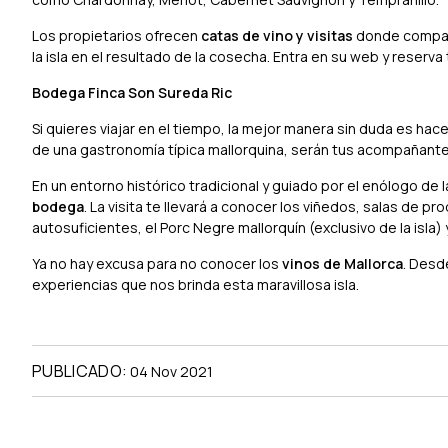
Los propietarios ofrecen
catas de vino y visitas
donde compart
la isla en el resultado de la cosecha. Entra en su web y reserva
Bodega Finca Son Sureda Ric
Si quieres viajar en el tiempo, la mejor manera sin duda es hacer
de una gastronomía típica mallorquina, serán tus acompañantes 
En un entorno histórico tradicional y guiado por el enólogo de
bodega
. La visita te llevará a conocer los viñedos, salas de pro
autosuficientes, el Porc Negre mallorquín (exclusivo de la isla)
Ya no hay excusa para no conocer los
vinos de Mallorca
. Desd
experiencias que nos brinda esta maravillosa isla.
PUBLICADO:
04 Nov 2021