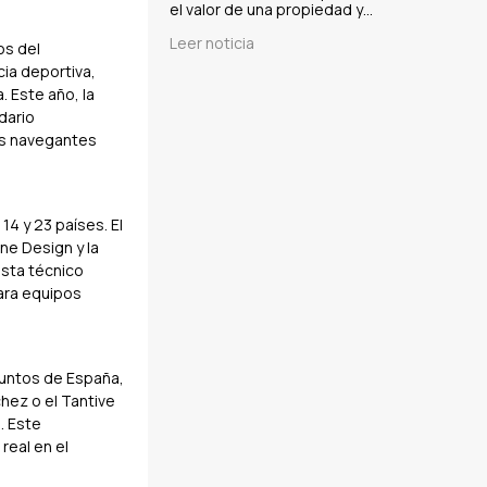
el valor de una propiedad y…
Leer noticia
os del
ia deportiva,
. Este año, la
dario
los navegantes
4 y 23 países. El
ne Design y la
ista técnico
para equipos
puntos de España,
hez o el Tantive
. Este
real en el