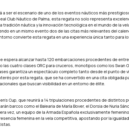
erá a ser el escenario de uno de los eventos náuticos más prestigios
eal Club Náutico de Palma, esta regata no solo representa excelenc
 tradición náutica y la innovación tecnológica en el mundo de la vela
endo en un mismo evento dos de las citas más relevantes del calen
entorno convierte esta regata en una experiencia única tanto para 
 se espera alcanzar hasta 120 embarcaciones procedentes de entre 1
o las cuatro clases ORC para cruceros, monotipos como los Swan O
ases garantiza un espectáculo completo tanto desde el punto de v
 interés por esta regata, que se ha convertido en una cita obligada 
cionales que buscan visibilidad en un entorno de élite.
en's Cup, que reunirá a 14 tripulaciones procedentes de distintos 
rán barcos como el Balearia de María Bover, el Dorsia de Nuria Sánc
mera vez, un equipo de la Armada Española exclusivamente femenino
esencia femenina en la vela competitiva, apostando por la igualdad 
istas.