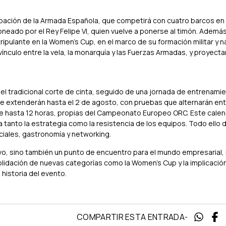
cipación de la Armada Española, que competirá con cuatro barcos en 
oneado por el Rey Felipe VI, quien vuelve a ponerse al timón. Además
ripulante en la Women's Cup, en el marco de su formación militar y n
vínculo entre la vela, la monarquía y las Fuerzas Armadas, y proyec
 y el tradicional corte de cinta, seguido de una jornada de entrenamie
 se extenderán hasta el 2 de agosto, con pruebas que alternarán ent
 de hasta 12 horas, propias del Campeonato Europeo ORC. Este calen
a tanto la estrategia como la resistencia de los equipos. Todo ello 
ciales, gastronomía y networking.
o, sino también un punto de encuentro para el mundo empresarial, i
olidación de nuevas categorías como la Women’s Cup y la implicación 
historia del evento.
COMPARTIR ESTA ENTRADA
-