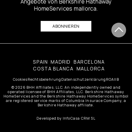
Angebote von Berkshire Hathaway
HomeServices mallorca.
ABONNIEREN
SPAIN
MADRID
BARCELONA
COSTA BLANCA
MALLORCA
Cookies
Rechtsbelehrung
Datenschutzerklärung
ROAIIB
© 2026 BHH Affiliates, LLC. An independently owned and
operated licensee of BHH Affiliates, LLC. Berkshire Hathaway
HomeServices and the Berkshire Hathaway HomeServices symbol
are registered service marks of Columbia Insurace Company, a
Berkshire Hathaway affiliate.
Developed by
InfoCasa CRM SL