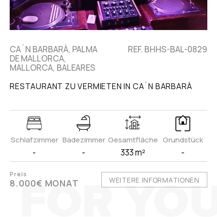
CA´N BARBARÀ, PALMA
REF. BHHS-BAL-0829
DE MALLORCA,
MALLORCA, BALEARES
RESTAURANT ZU VERMIETEN IN CA´N BARBARÀ
Schlafzimmer
Badezimmer
Gesamtfläche
Grundstück
-
-
333 m²
-
Preis
WEITERE INFORMATIONEN
8.000€ MONAT