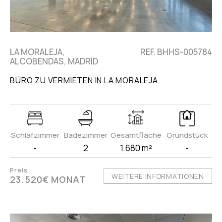
LA MORALEJA,
REF. BHHS-005784
ALCOBENDAS, MADRID
BÜRO ZU VERMIETEN IN LA MORALEJA
Schlafzimmer
Badezimmer
Gesamtfläche
Grundstück
-
2
1.680 m²
-
Preis
WEITERE INFORMATIONEN
23.520€ MONAT