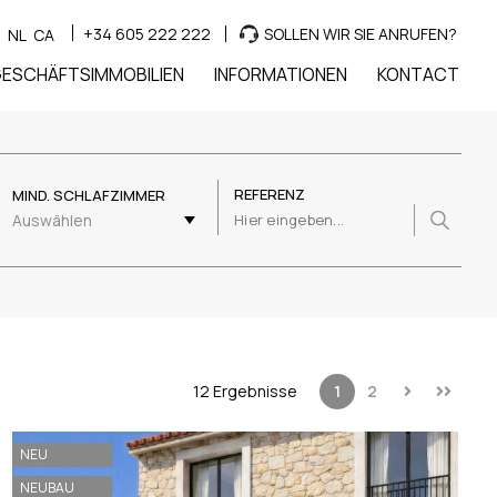
+34 605 222 222
SOLLEN WIR SIE ANRUFEN?
R
NL
CA
ESCHÄFTSIMMOBILIEN
INFORMATIONEN
KONTACT
REFERENZ
MIND. SCHLAFZIMMER
Auswählen
12 Ergebnisse
1
2
NEU
NEUBAU