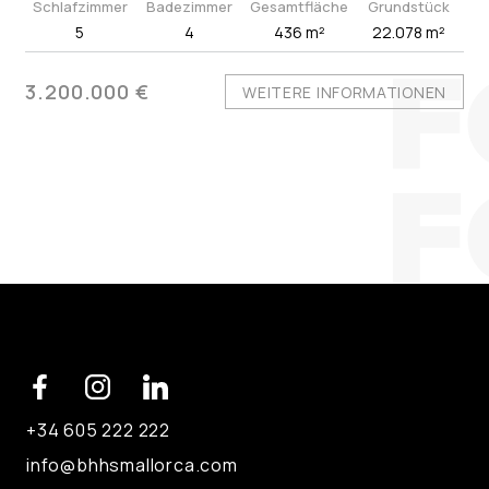
Schlafzimmer
Badezimmer
Gesamtfläche
Grundstück
5
4
436 m²
22.078 m²
3.200.000 €
WEITERE INFORMATIONEN
+34 605 222 222
info@bhhsmallorca.com