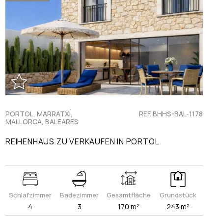
PORTOL, MARRATXÍ,
REF. BHHS-BAL-1178
MALLORCA, BALEARES
REIHENHAUS ZU VERKAUFEN IN PORTOL
Schlafzimmer
Badezimmer
Gesamtfläche
Grundstück
4
3
170 m²
243 m²