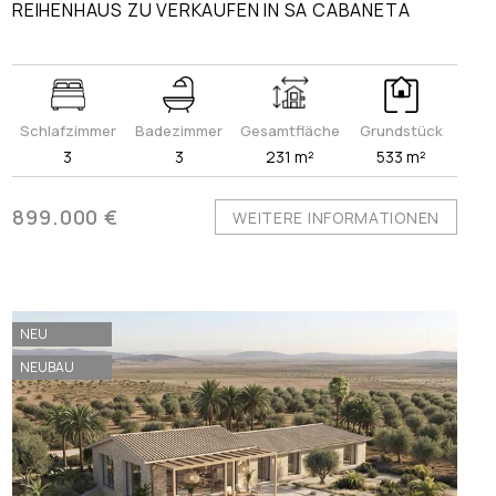
REIHENHAUS ZU VERKAUFEN IN SA CABANETA
Schlafzimmer
Badezimmer
Gesamtfläche
Grundstück
3
3
231 m²
533 m²
899.000 €
WEITERE INFORMATIONEN
NEU
NEUBAU