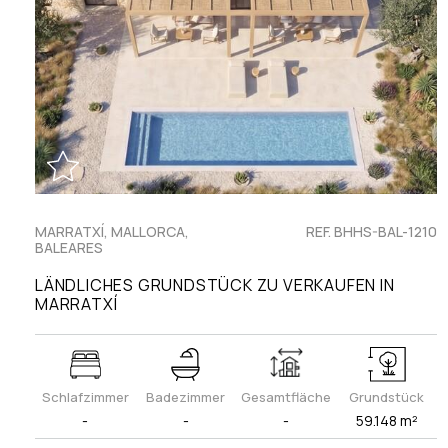
MARRATXÍ, MALLORCA,
REF. BHHS-BAL-1210
BALEARES
LÄNDLICHES GRUNDSTÜCK ZU VERKAUFEN IN
MARRATXÍ
Schlafzimmer
Badezimmer
Gesamtfläche
Grundstück
-
-
-
59.148 m²