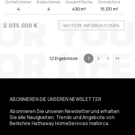
Schlafzimmer
Badezimmer
Gesamtfläche
Grundstück
4
4
430 m²
15.331 m²
2.035.000 €
WEITERE INFORMATIONEN
12 Ergebnisse
1
2
ABONNIEREN SIE UNSEREN NEWSLETTER
Abonnieren Sie unseren Newsletter und erhalten
Sie alle Neuigkeiten, Trends und Angebote von
Berkshire Hathaway HomeServices mallorca.