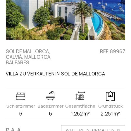
SOL DE MALLORCA,
REF. 89967
CALVIÀ, MALLORCA,
BALEARES
VILLA ZU VERKAUFEN IN SOL DE MALLORCA
Schlafzimmer
Badezimmer
Gesamtfläche
Grundstück
6
6
1.262 m²
2.251 m²
P.A.A
WEITERE INFORMATIONEN