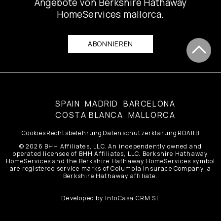
Angebote von Berkshire Hathaway
HomeServices mallorca.
ABONNIEREN
SPAIN
MADRID
BARCELONA
COSTA BLANCA
MALLORCA
Cookies
Rechtsbelehrung
Datenschutzerklärung
ROAIIB
© 2026 BHH Affiliates, LLC. An independently owned and
operated licensee of BHH Affiliates, LLC. Berkshire Hathaway
HomeServices and the Berkshire Hathaway HomeServices symbol
are registered service marks of Columbia Insurace Company, a
Berkshire Hathaway affiliate.
Developed by
InfoCasa CRM SL