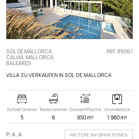
SOL DE MALLORCA,
REF. 89361
CALVIÀ, MALLORCA,
BALEARES
VILLA ZU VERKAUFEN IN SOL DE MALLORCA
Schlafzimmer
Badezimmer
Gesamtfläche
Grundstück
5
6
950 m²
1.980 m²
P.A.A
WEITERE INFORMATIONEN