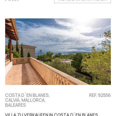
COSTA D´EN BLANES,
REF. 92556
CALVIÀ, MALLORCA,
BALEARES
VILLA ZU VERKAUFEN IN COSTA D´EN BLANES