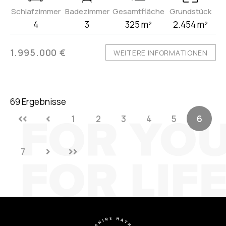
Schlafzimmer
Badezimmer
Gesamtfläche
Grundstück
4
3
325 m²
2.454 m²
1.995.000 €
WEITERE INFORMATIONEN
69 Ergebnisse
1
2
3
4
5
6
7