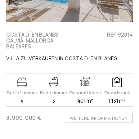
COSTA D´EN BLANES,
REF. 92814
CALVIÀ, MALLORCA,
BALEARES
VILLA ZU VERKAUFEN IN COSTA D´EN BLANES
Schlafzimmer
Badezimmer
Gesamtfläche
Grundstück
4
3
401 m²
1.131 m²
3.900.000 €
WEITERE INFORMATIONEN