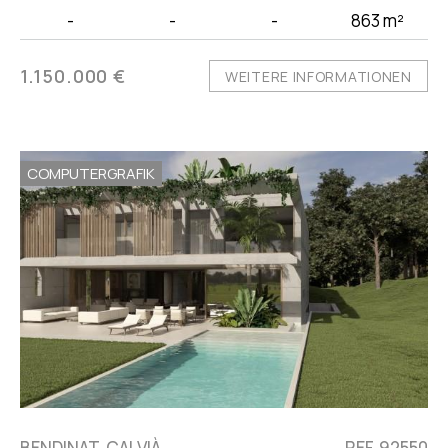
-
-
-
863 m²
1.150.000 €
WEITERE INFORMATIONEN
COMPUTERGRAFIK
BENDINAT, CALVIÀ,
REF. 92550