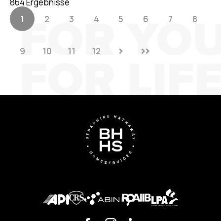
864 Ergebnisse
1
2
3
4
5
6
7
8
9
10
11
12