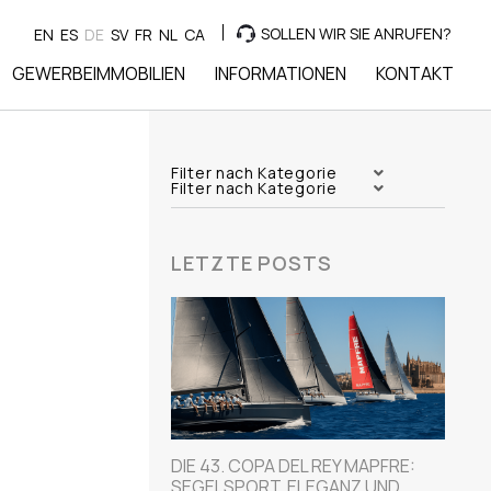
SOLLEN WIR SIE ANRUFEN?
EN
ES
DE
SV
FR
NL
CA
GEWERBEIMMOBILIEN
INFORMATIONEN
KONTAKT
Filter nach Kategorie
Filter nach Kategorie
LETZTE POSTS
DIE 43. COPA DEL REY MAPFRE:
SEGELSPORT, ELEGANZ UND