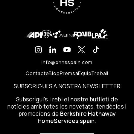
info@bhhsspain.com
Contacte
Blog
Premsa
Equip
Treball
SUBSCRIGUI'S A NOSTRA NEWSLETTER
Subscrigui's i rebi el nostre butlletí de
notícies amb totes les novetats, tendècies i
promocions de
Berkshire Hathaway
HomeServices spain
.