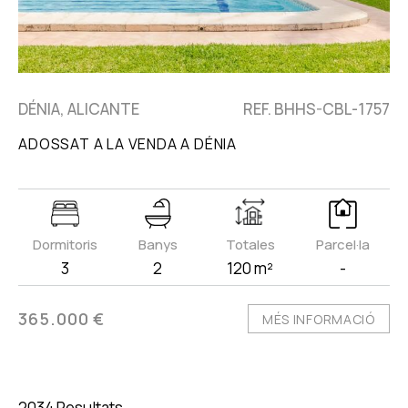
DÉNIA, ALICANTE
REF. BHHS-CBL-1757
ADOSSAT A LA VENDA A DÉNIA
Dormitoris
Banys
Totales
Parcel·la
3
2
120 m²
-
365.000 €
MÉS INFORMACIÓ
2034 Resultats