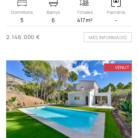
Dormitoris
Banys
Totales
Parcel·la
5
6
417 m²
-
2.146.000 €
MÉS INFORMACIÓ
VENUT