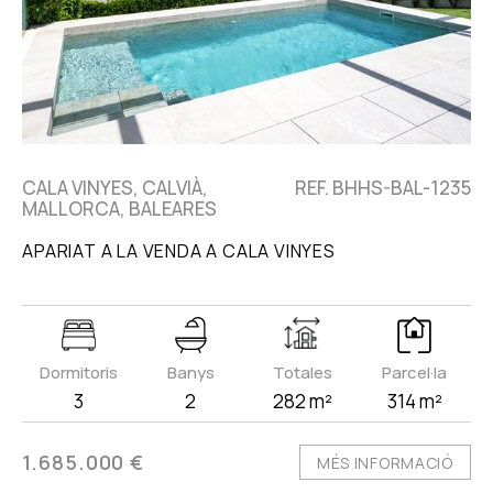
CALA VINYES, CALVIÀ,
REF. BHHS-BAL-1235
MALLORCA, BALEARES
APARIAT A LA VENDA A CALA VINYES
Dormitoris
Banys
Totales
Parcel·la
3
2
282 m²
314 m²
1.685.000 €
MÉS INFORMACIÓ