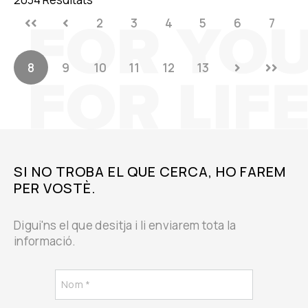
2
3
4
5
6
7
8
9
10
11
12
13
SI NO TROBA EL QUE CERCA, HO FAREM
PER VOSTÈ.
Digui'ns el que desitja i li enviarem tota la
informació.