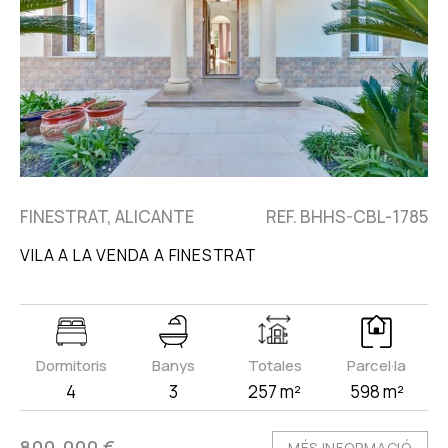
FINESTRAT, ALICANTE
REF. BHHS-CBL-1785
VILA A LA VENDA A FINESTRAT
Dormitoris
Banys
Totales
Parcel·la
4
3
257 m²
598 m²
800.000 €
MÉS INFORMACIÓ