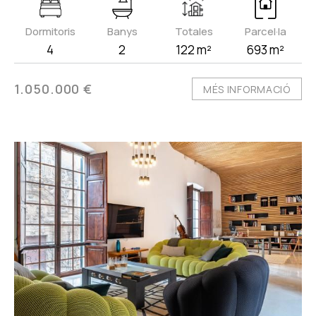
Dormitoris
Banys
Totales
Parcel·la
4
2
122 m²
693 m²
1.050.000 €
MÉS INFORMACIÓ