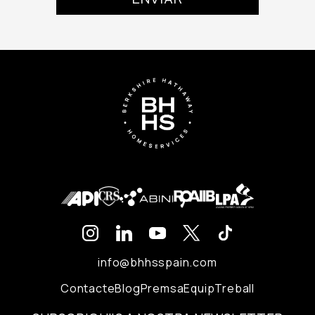
info@bhhsspain.com
Contacte
Blog
Premsa
Equip
Treball