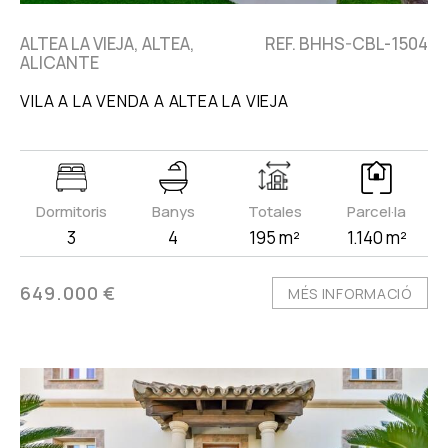
ALTEA LA VIEJA, ALTEA,
REF. BHHS-CBL-1504
ALICANTE
VILA A LA VENDA A ALTEA LA VIEJA
Dormitoris
Banys
Totales
Parcel·la
3
4
195 m²
1.140 m²
649.000 €
MÉS INFORMACIÓ