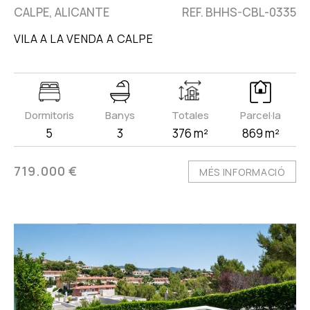
CALPE, ALICANTE
REF. BHHS-CBL-0335
VILA A LA VENDA A CALPE
Dormitoris
Banys
Totales
Parcel·la
5
3
376 m²
869 m²
719.000 €
MÉS INFORMACIÓ