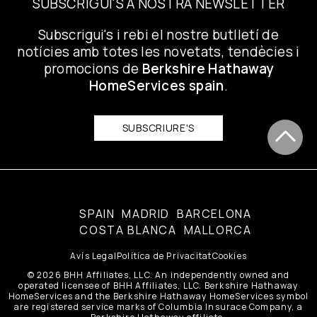
SUBSCRIGUI'S A NOSTRA NEWSLETTER
Subscrigui's i rebi el nostre butlletí de
notícies amb totes les novetats, tendècies i
promocions de
Berkshire Hathaway
HomeServices spain
.
SUBSCRIURE'S
SPAIN
MADRID
BARCELONA
COSTA BLANCA
MALLORCA
Avís Legal
Política de Privacitat
Cookies
© 2026 BHH Affiliates, LLC. An independently owned and
operated licensee of BHH Affiliates, LLC. Berkshire Hathaway
HomeServices and the Berkshire Hathaway HomeServices symbol
are registered service marks of Columbia Insurace Company, a