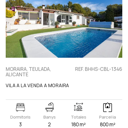
MORAIRA, TEULADA,
REF. BHHS-CBL-1346
ALICANTE
VILA A LA VENDA A MORAIRA
Dormitoris
Banys
Totales
Parcel·la
3
2
180 m²
800 m²