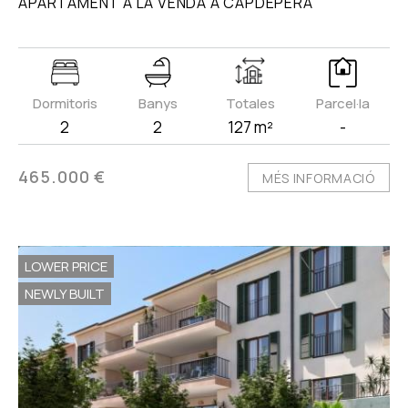
APARTAMENT A LA VENDA A CAPDEPERA
Dormitoris
Banys
Totales
Parcel·la
2
2
127 m²
-
465.000 €
MÉS INFORMACIÓ
LOWER PRICE
NEWLY BUILT