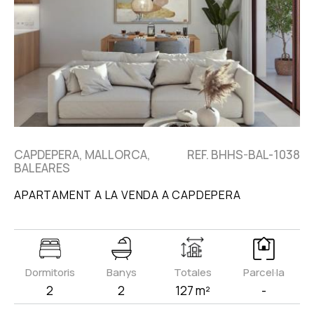
CAPDEPERA, MALLORCA,
REF. BHHS-BAL-1038
BALEARES
APARTAMENT A LA VENDA A CAPDEPERA
Dormitoris
Banys
Totales
Parcel·la
2
2
127 m²
-