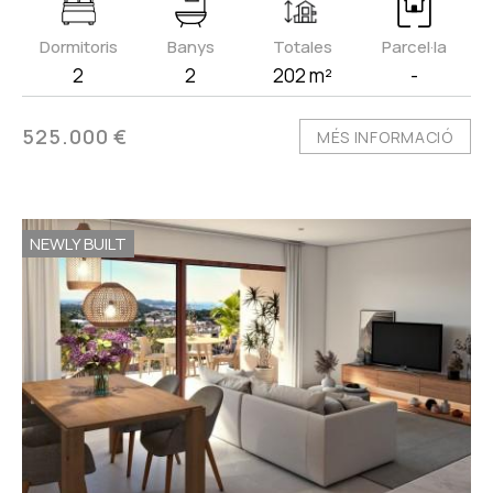
Dormitoris
Banys
Totales
Parcel·la
2
2
202 m²
-
525.000 €
MÉS INFORMACIÓ
NEWLY BUILT