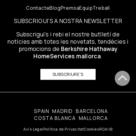
Contacte
Blog
Premsa
Equip
Treball
SUBSCRIGUI'S A NOSTRA NEWSLETTER
Subscrigui's i rebi el nostre butlletí de
notícies amb totes les novetats, tendècies i
promocions de
Berkshire Hathaway
HomeServices mallorca
.
SUBSCRIURE'S
SPAIN
MADRID
BARCELONA
COSTA BLANCA
MALLORCA
Avís Legal
Política de Privacitat
Cookies
ROAIIB