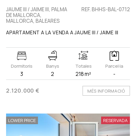
JAUME III / JAIME III, PALMA
REF. BHHS-BAL-0712
DE MALLORCA,
MALLORCA, BALEARES
APARTAMENT A LA VENDA A JAUME III / JAIME III
Dormitoris
Banys
Totales
Parcel·la
3
2
218 m²
-
2.120.000 €
MÉS INFORMACIÓ
LOWER PRICE
RESERVADA