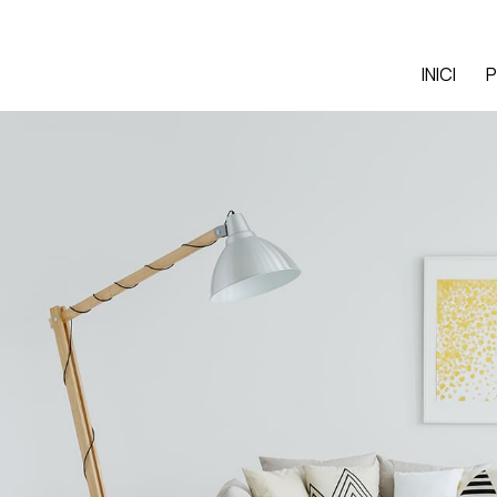
INICI
P