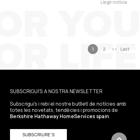
Llegir notícia
1
2
>>
Last
SUBSCRIGUI'S A NOSTRA NEWSLETTER
Subscrigui's i rebi el nostre butlletí de notícies amb
totes les novetats, tendècies i promocions de
Berkshire Hathaway HomeServices spain
.
SUBSCRIURE'S