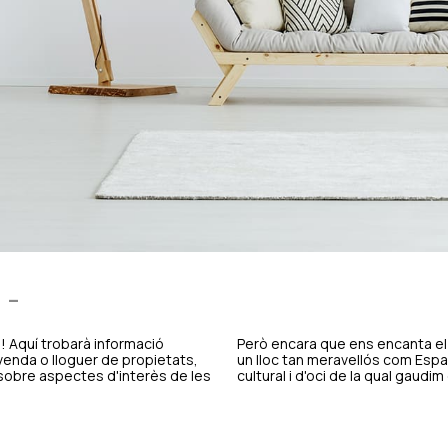
 -
 Aquí trobarà informació
Però encara que ens encanta el 
venda o lloguer de propietats,
un lloc tan meravellós com Espa
 sobre aspectes d'interès de les
cultural i d'oci de la qual gaudim 