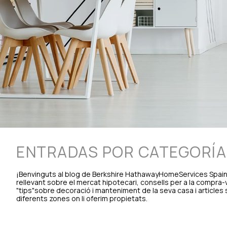
ENTRADAS POR CATEGORÍA
¡Benvinguts al blog de Berkshire HathawayHomeServices Spain!
rellevant sobre el mercat hipotecari, consells per a la compra-
"tips"sobre decoració i manteniment de la seva casa i articles
diferents zones on li oferim propietats.