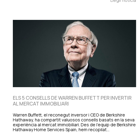
Llegir notícia
ELS 5 CONSELLS DE WARREN BUFFETT PER INVERTIR
AL MERCAT IMMOBILIARI
Warren Buffett, el reconegut inversor i CEO de Berkshire
Hathaway, ha compartit valuosos consells basats en la seva
experiència al mercat immobiliari. Des de l'equip de Berkshire
Hathaway Home Services Spain, hem recopilat…