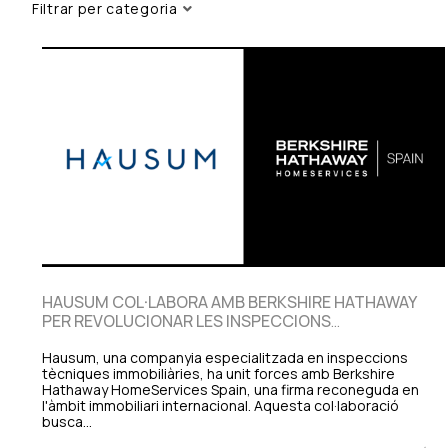
Filtrar per categoria
HAUSUM COL·LABORA AMB BERKSHIRE HATHAWAY
PER REVOLUCIONAR LES INSPECCIONS
IMMOBILIÀRIES A ESPANYA
Hausum, una companyia especialitzada en inspeccions
tècniques immobiliàries, ha unit forces amb Berkshire
Hathaway HomeServices Spain, una firma reconeguda en
l'àmbit immobiliari internacional. Aquesta col·laboració
busca…