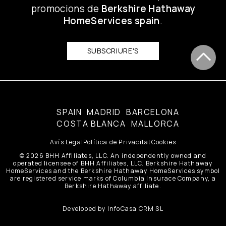
promocions de
Berkshire Hathaway
HomeServices spain
.
SUBSCRIURE'S
SPAIN
MADRID
BARCELONA
COSTA BLANCA
MALLORCA
Avís Legal
Política de Privacitat
Cookies
© 2026 BHH Affiliates, LLC. An independently owned and
operated licensee of BHH Affiliates, LLC. Berkshire Hathaway
HomeServices and the Berkshire Hathaway HomeServices symbol
are registered service marks of Columbia Insurace Company, a
Berkshire Hathaway affiliate.
Developed by
InfoCasa CRM SL