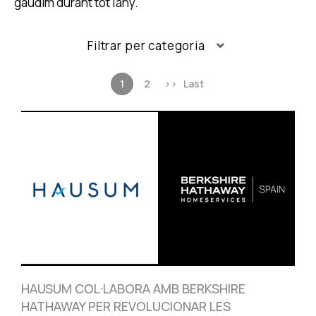
gaudim durant tot l'any.
Filtrar per categoria
1
2
>>
Last
HAUSUM COL·LABORA AMB BERKSHIRE
HATHAWAY PER REVOLUCIONAR LES