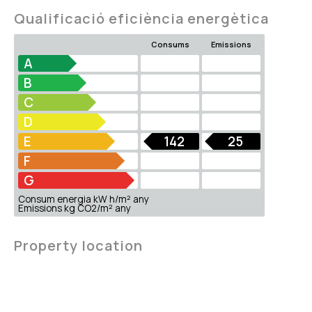
Qualificació eficiència energètica
Consums
Emissions
A
B
C
D
E
142
25
F
G
Consum energia kW h/m² any
Emissions kg CO2/m² any
Property location