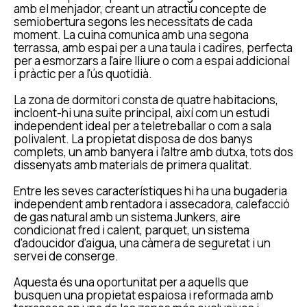
amb el menjador, creant un atractiu concepte de
semiobertura segons les necessitats de cada
moment. La cuina comunica amb una segona
terrassa, amb espai per a una taula i cadires, perfecta
per a esmorzars a l'aire lliure o com a espai addicional
i pràctic per a l'ús quotidià.
La zona de dormitori consta de quatre habitacions,
incloent-hi una suite principal, així com un estudi
independent ideal per a teletreballar o com a sala
polivalent. La propietat disposa de dos banys
complets, un amb banyera i l'altre amb dutxa, tots dos
dissenyats amb materials de primera qualitat.
Entre les seves característiques hi ha una bugaderia
independent amb rentadora i assecadora, calefacció
de gas natural amb un sistema Junkers, aire
condicionat fred i calent, parquet, un sistema
d'adoucidor d'aigua, una càmera de seguretat i un
servei de conserge.
Aquesta és una oportunitat per a aquells que
busquen una propietat espaiosa i reformada amb