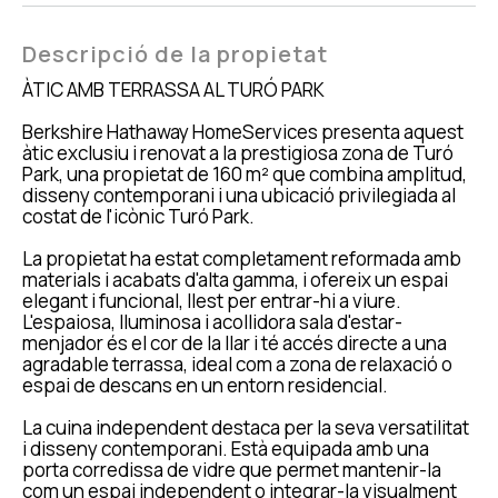
Descripció de la propietat
ÀTIC AMB TERRASSA AL TURÓ PARK
Berkshire Hathaway HomeServices presenta aquest
àtic exclusiu i renovat a la prestigiosa zona de Turó
Park, una propietat de 160 m² que combina amplitud,
disseny contemporani i una ubicació privilegiada al
costat de l'icònic Turó Park.
La propietat ha estat completament reformada amb
materials i acabats d'alta gamma, i ofereix un espai
elegant i funcional, llest per entrar-hi a viure.
L'espaiosa, lluminosa i acollidora sala d'estar-
menjador és el cor de la llar i té accés directe a una
agradable terrassa, ideal com a zona de relaxació o
espai de descans en un entorn residencial.
La cuina independent destaca per la seva versatilitat
i disseny contemporani. Està equipada amb una
porta corredissa de vidre que permet mantenir-la
com un espai independent o integrar-la visualment