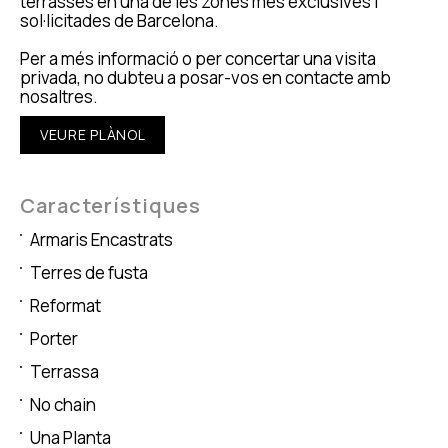
terrasses en una de les zones més exclusives i
sol·licitades de Barcelona.
Per a més informació o per concertar una visita
privada, no dubteu a posar-vos en contacte amb
nosaltres.
VEURE PLÀNOL
Característiques
Armaris Encastrats
Terres de fusta
Reformat
Porter
Terrassa
No chain
Una Planta