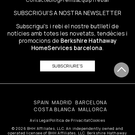
Contacte
Blog
Premsa
Equip
Treball
SUBSCRIGUI'S A NOSTRA NEWSLETTER
Subscrigui's i rebi el nostre butlletí de
notícies amb totes les novetats, tendècies i
promocions de
Berkshire Hathaway
HomeServices barcelona
.
SUBSCRIURE'S
SPAIN
MADRID
BARCELONA
COSTA BLANCA
MALLORCA
Avís Legal
Política de Privacitat
Cookies
© 2026 BHH Affiliates, LLC. An independently owned and
operated licensee of BHH Affiliates, LLC. Berkshire Hathaway