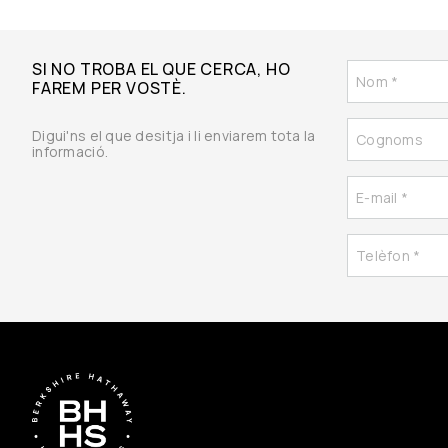
SI NO TROBA EL QUE CERCA, HO
FAREM PER VOSTÈ.
Digui'ns el que desitja i li enviarem tota la
informació.