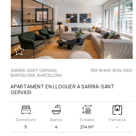
SARRIÀ-SANT GERVASI,
REF. BHHS-BCN-0921
BARCELONA, BARCELONA
APARTAMENT EN LLOGUER A SARRIÀ-SANT
GERVASI
Dormitoris
Banys
Totales
Parcel·la
5
4
214 m²
-