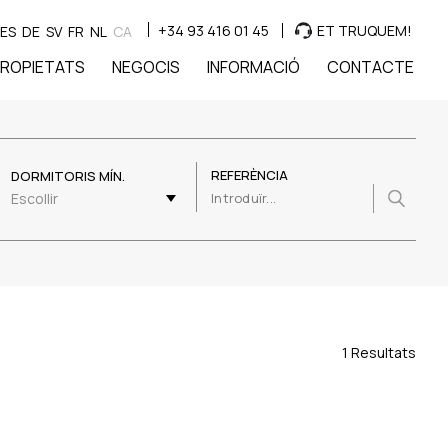
+34 93 416 01 45
ET TRUQUEM!
ES
DE
SV
FR
NL
CA
ROPIETATS
NEGOCIS
INFORMACIÓ
CONTACTE
REFERÈNCIA
DORMITORIS MÍN.
Escollir
1 Resultats