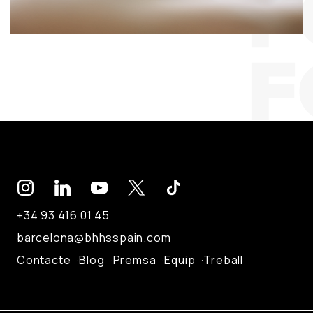
+34 93 416 01 45
barcelona@bhhsspain.com
Contacte
Blog
Premsa
Equip
Treball