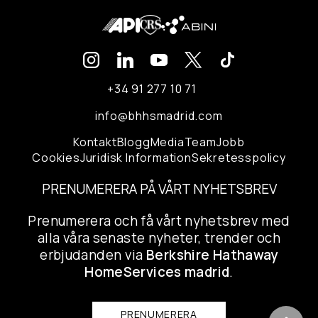
+34 91 277 10 71
info@bhhsmadrid.com
Kontakt
Blogg
Media
Team
Jobb
Cookies
Juridisk Information
Sekretesspolicy
PRENUMERERA PÅ VÅRT NYHETSBREV
Prenumerera och få vårt nyhetsbrev med
alla våra senaste nyheter, trender och
erbjudanden via
Berkshire Hathaway
HomeServices madrid
.
PRENUMERERA