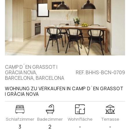
CAMP D´EN GRASSOT I
GRÀCIA NOVA,
REF. BHHS-BCN-0709
BARCELONA, BARCELONA
WOHNUNG ZU VERKAUFEN IN CAMP D´EN GRASSOT
I GRÀCIA NOVA
Schlafzimmer
Badezimmer
Wohnfläche
Terrasse
3
2
-
-