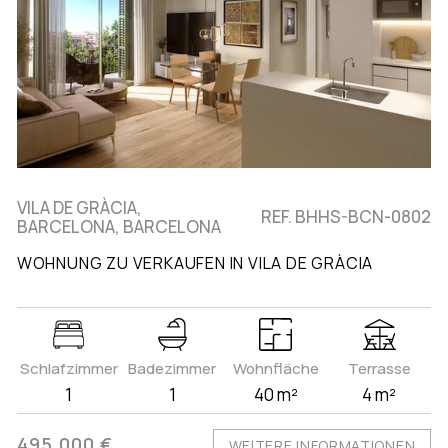
VILA DE GRÀCIA,
REF. BHHS-BCN-0802
BARCELONA, BARCELONA
WOHNUNG ZU VERKAUFEN IN VILA DE GRÀCIA
Schlafzimmer
Badezimmer
Wohnfläche
Terrasse
1
1
40 m²
4 m²
495.000 €
WEITERE INFORMATIONEN