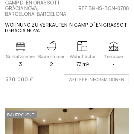
CAMP D´EN GRASSOT I
GRÀCIA NOVA,
REF. BHHS-BCN-0708
BARCELONA, BARCELONA
WOHNUNG ZU VERKAUFEN IN CAMP D´EN GRASSOT
I GRÀCIA NOVA
Schlafzimmer
Badezimmer
Wohnfläche
Terrasse
3
2
73 m²
-
570.000 €
WEITERE INFORMATIONEN
BAUPROJEKT