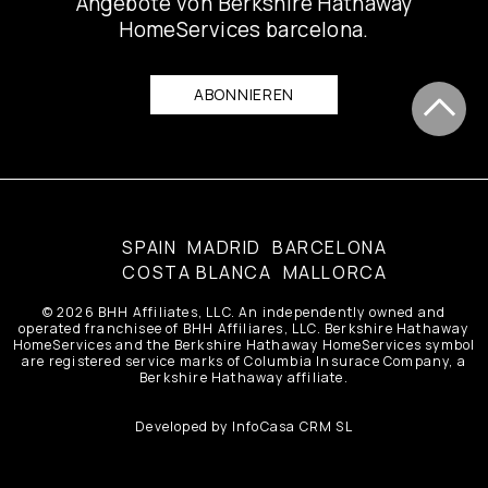
Angebote von Berkshire Hathaway
HomeServices barcelona.
ABONNIEREN
barcelona
SPAIN
MADRID
BARCELONA
COSTA BLANCA
MALLORCA
© 2026 BHH Affiliates, LLC. An independently owned and
operated franchisee of BHH Affiliares, LLC. Berkshire Hathaway
HomeServices and the Berkshire Hathaway HomeServices symbol
are registered service marks of Columbia Insurace Company, a
Berkshire Hathaway affiliate.
Developed by
InfoCasa CRM SL