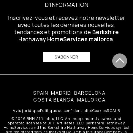
D'INFORMATION
Inscrivez-vous et recevez notre newsletter
avec toutes les dernières nouvelles,
tendances et promotions de
Berkshire
Hathaway HomeServices mallorca
.
S'ABONNER
SPAIN
MADRID
BARCELONA
COSTA BLANCA
MALLORCA
Avis juridique
Politique de confidentialité
Cookies
ROAIIB
© 2026 BHH Affiliates, LLC. An independently owned and
operated licensee of BHH Affiliates, LLC. Berkshire Hathaway
HomeServices and the Berkshire Hathaway HomeServices symbol
are registered service marks of Columbia Insurace Company, a