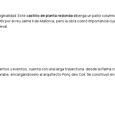
iginalidad. Este
castillo de planta redonda
alberga un patio colum
 XIV por el rey Jaime II de Mallorca, pero la obra cobró importancia c
eval.
iertos y eventos, cuenta con una larga trayectoria: desde la Palma r
io árabe, encargándoselo al arquitecto Ponç des Coll. Se construyó en 