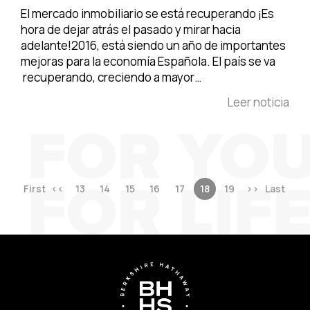
El mercado inmobiliario se está recuperando ¡Es
hora de dejar atrás el pasado y mirar hacia
adelante!2016, está siendo un año de importantes
mejoras para la economía Española. El país se va
recuperando, creciendo a mayor…
Leer noticia
First
<<
13
14
15
16
17
18
19
>>
Last