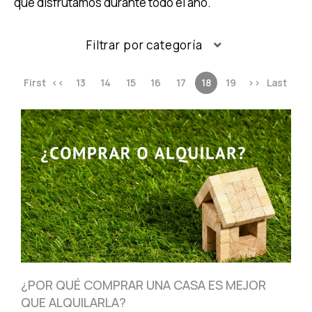
que disfrutamos durante todo el año.
Filtrar por categoría
First
<<
13
14
15
16
17
18
19
>>
Last
¿POR QUÉ COMPRAR UNA CASA ES MEJOR
QUE ALQUILARLA?