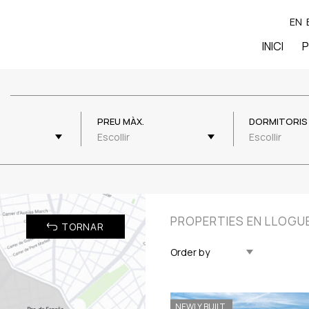
EN
INICI
P
PREU MÀX.
DORMITORIS 
Escollir
Escollir
PROPERTIES EN LLOGUE
TORNAR
Actualitzat Descendent
NEWLY BUILT