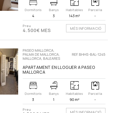
Dormitoris
Banys
Habitables
Parcel·la
4
3
143 m²
-
Preu
MÉS INFORMACIÓ
4.500€ MES
PASEO MALLORCA,
PALMA DE MALLORCA,
REF. BHHS-BAL-1245
MALLORCA, BALEARES
APARTAMENT EN LLOGUER A PASEO
MALLORCA
Dormitoris
Banys
Habitables
Parcel·la
3
1
90 m²
-
Preu
MÉS INFORMACIÓ