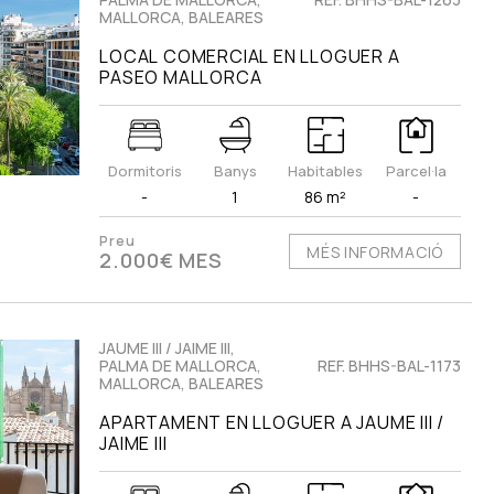
MALLORCA, BALEARES
LOCAL COMERCIAL EN LLOGUER A
PASEO MALLORCA
Dormitoris
Banys
Habitables
Parcel·la
-
1
86 m²
-
Preu
MÉS INFORMACIÓ
2.000€ MES
JAUME III / JAIME III,
PALMA DE MALLORCA,
REF. BHHS-BAL-1173
MALLORCA, BALEARES
APARTAMENT EN LLOGUER A JAUME III /
JAIME III