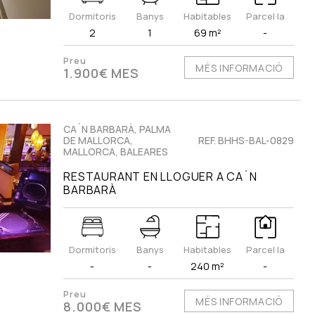
Dormitoris
Banys
Habitables
Parcel·la
2
1
69 m²
-
Preu
MÉS INFORMACIÓ
1.900€ MES
CA´N BARBARÀ, PALMA
DE MALLORCA,
REF. BHHS-BAL-0829
MALLORCA, BALEARES
RESTAURANT EN LLOGUER A CA´N
BARBARÀ
Dormitoris
Banys
Habitables
Parcel·la
-
-
240 m²
-
Preu
MÉS INFORMACIÓ
8.000€ MES