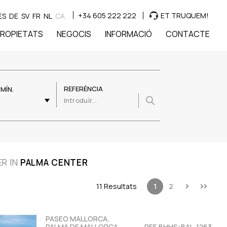
+34 605 222 222
ET TRUQUEM!
ES
DE
SV
FR
NL
CA
ROPIETATS
NEGOCIS
INFORMACIÓ
CONTACTE
REFERÈNCIA
MÍN.
R IN
PALMA CENTER
11 Resultats
1
2
PASEO MALLORCA,
PALMA DE MALLORCA,
REF. BHHS-BAL-1263