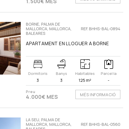
1.500€ MES
BORNE, PALMA DE
MALLORCA, MALLORCA,
REF. BHHS-BAL-0894
BALEARES
APARTAMENT EN LLOGUER A BORNE
Dormitoris
Banys
Habitables
Parcel·la
3
3
125 m²
-
Preu
MÉS INFORMACIÓ
4.000€ MES
LA SEU, PALMA DE
MALLORCA, MALLORCA,
REF. BHHS-BAL-0560
BALEARES